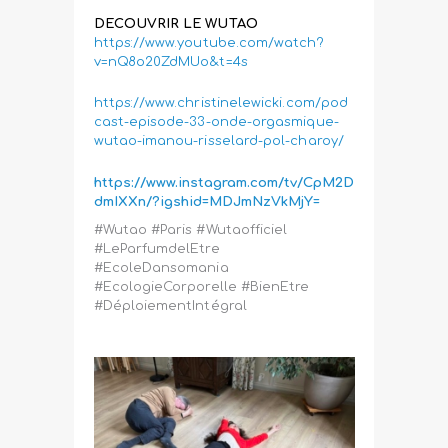
DECOUVRIR LE WUTAO
https://www.youtube.com/watch?
v=nQ8o20ZdMUo&t=4s
https://www.christinelewicki.com/pod
cast-episode-33-onde-orgasmique-
wutao-imanou-risselard-pol-charoy/
https://www.instagram.com/tv/CpM2D
dmIXXn/?igshid=MDJmNzVkMjY=
#Wutao #Paris #Wutaofficiel
#LeParfumdelEtre
#EcoleDansomania
#EcologieCorporelle #BienEtre
#DéploiementIntégral