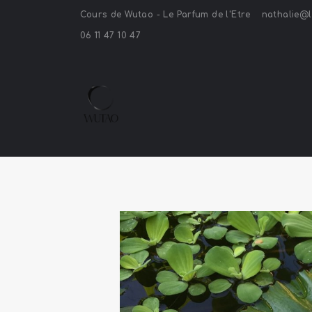
Cours de Wutao - Le Parfum de l'Etre
nathalie@l
06 11 47 10 47