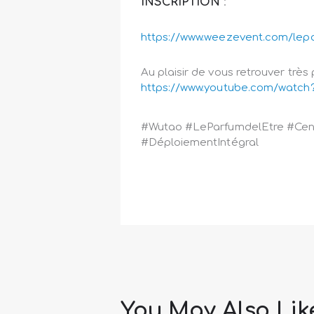
INSCRIPTION
:
https://www.weezevent.com/lep
Au plaisir de vous retrouver trè
https://www.youtube.com/watc
#Wutao #LeParfumdelEtre #Cent
#DéploiementIntégral
You May Also Lik