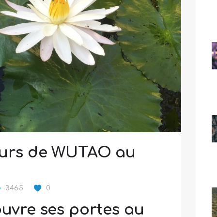
ours de WUTAO au
3465
0
ouvre ses portes au