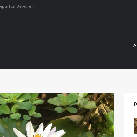
ACCUEIL
eparfumdeletre.fr
ACTUALITÉ
LE PARFUM DE L'ETRE
CONTACT
A
P