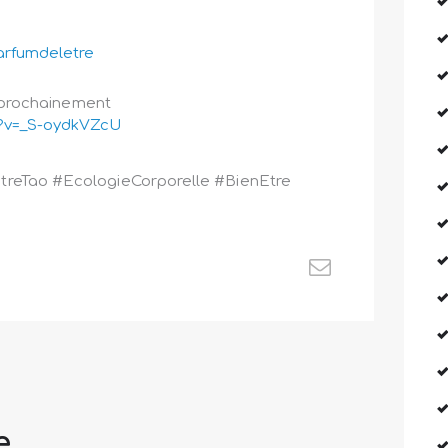
arfumdeletre
s prochainement
h?v=_S-oydkVZcU
reTao #EcologieCorporelle #BienEtre
e