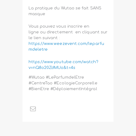
La pratique du Wutao se fait SANS
masque
Vous pouvez vous inscrire en
ligne ou directement en cliquant sur
le lien suivant :
https://www.weezevent.com/leparfu
mdeletre
https://www.youtube.com/watch?
v=nQ8o20ZdMUo&t=4s
#Wutao #LeParfumdelEtre
#CentreTao #EcologieCorporelle
#BienEtre #DéploiementIntégral