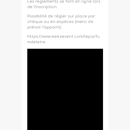
Les règlements se font en ligne lors
de l’inscription.
Possibilité de régler sur place par
chèque ou en espèces (merci de
prévoir l’appoint).
https://www.weezevent.com/leparfu
mdeletre