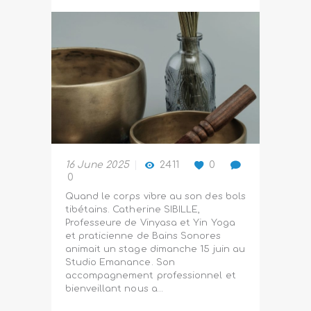
16 June 2025
2411
0
0
Quand le corps vibre au son des bols
tibétains. Catherine SIBILLE,
Professeure de Vinyasa et Yin Yoga
et praticienne de Bains Sonores
animait un stage dimanche 15 juin au
Studio Emanance. Son
accompagnement professionnel et
bienveillant nous a…