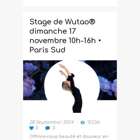
Stage de Wutao®
dimanche 17
novembre 10h-16h •
Paris Sud
28 September 2024
15236
0
0
Offrons-nous beauté et douceur en